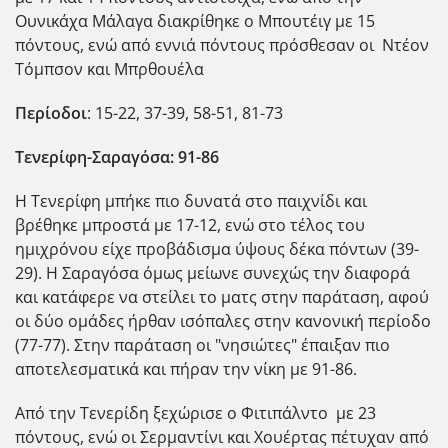
Ουνικάχα Μάλαγα διακρίθηκε ο Μπουτέιγ με 15
πόντους, ενώ από εννιά πόντους πρόσθεσαν οι Ντέον
Τόμπσον και Μπρθουέλα
Περίοδοι
: 15-22, 37-39, 58-51, 81-73
Τενερίφη-Σαραγόσα: 91-86
Η Τενερίφη μπήκε πιο δυνατά στο παιχνίδι και
βρέθηκε μπροστά με 17-12, ενώ στο τέλος του
ημιχρόνου είχε προβάδισμα ύψους δέκα πόντων (39-
29). Η Σαραγόσα όμως μείωνε συνεχώς την διαφορά
και κατάφερε να στείλει το ματς στην παράταση, αφού
οι δύο ομάδες ήρθαν ισόπαλες στην κανονική περίοδο
(77-77). Στην παράταση οι "νησιώτες" έπαιξαν πιο
αποτελεσματικά και πήραν την νίκη με 91-86.
Από την Τενερίδη ξεχώρισε ο Φιτιπάλντο με 23
πόντους, ενώ οι Σερμαντίνι και Χουέρτας πέτυχαν από