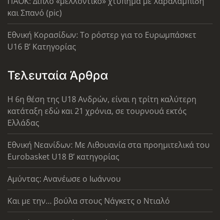
ΠΑΟΚ: Διπλό «μελλοντικό» χτύπημα με Χαραλαμπίδη
και Σπανό (pic)
Εθνική Κορασίδων: Το ρόστερ για το Ευρωμπάσκετ
U16 B’ Κατηγορίας
Τελευταία Άρθρα
Η 6η θέση της U18 Ανδρών, είναι η τρίτη καλύτερη
κατάταξη εδώ και 21 χρόνια, σε τουρνουά εκτός
Ελλάδας
Εθνική Νεανίδων: Με Λιθουανία στα προημιτελικά του
Eurobasket U18 Β’ κατηγορίας
Αμύντας: Ανανέωσε ο Ιωάννου
Και με την… βούλα στους Νάγκετς ο Ντιαλό