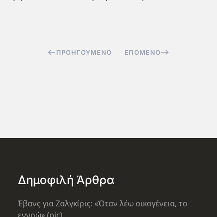
ΠΡΟΗΓΟΎΜΕΝΟ
ΕΠΌΜΕΝΟ
Δημοφιλή Άρθρα
Έβανς για Ζαλγκίρις: «Όταν λέω οικογένεια, το
εννοώ» (pic)