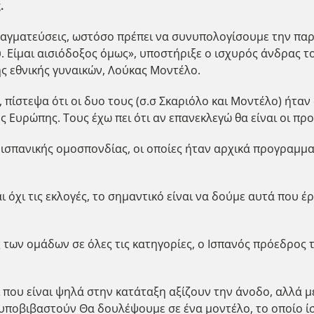
.
ραγματεύσεις, ωστόσο πρέπει να συνυπολογίσουμε την παρο
. Είμαι αισιόδοξος όμως», υποστήριξε ο ισχυρός άνδρας το
ς εθνικής γυναικών, Λούκας Μοντέλο.
 πίστεψα ότι οι δυο τους (σ.σ Σκαριόλο και Μοντέλο) ήτ
ς Ευρώπης. Τους έχω πει ότι αν επανεκλεγώ θα είναι οι πρ
ισπανικής ομοσπονδίας, οι οποίες ήταν αρχικά προγραμματ
 όχι τις εκλογές, το σημαντικό είναι να δούμε αυτά που έρ
των ομάδων σε όλες τις κατηγορίες, ο Ισπανός πρόεδρος
ί που είναι ψηλά στην κατάταξη αξίζουν την άνοδο, αλλά μ
να υποβιβαστούν Θα δουλέψουμε σε ένα μοντέλο, το οποίο ί