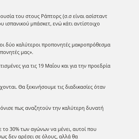
υσία του στους Ράπτορς (σ.σ είναι ασίσταντ
υ ισπανικού μπάσκετ, ενώ κάτι αντίστοιχο
αν οι δύο καλύτεροι προπονητές μακροπρόθεσμα
οπονητές μας».
ισμένες για τις 19 Μαΐου και για την προεδρία
χονται. Θα ξεκινήσουμε τις διαδικασίες όταν
 τόνισε πως αναζητούν την καλύτερη δυνατή
ε το 30% των αγώνων να μένει, αυτοί που
σως δεν αρέσει σε όλους, αλλά θα