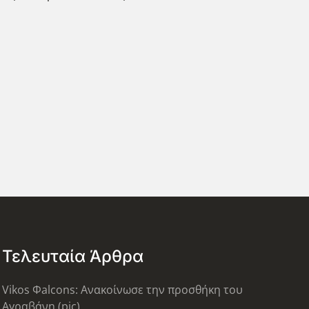
Τελευταία Άρθρα
Vikos Φalcons: Ανακοίνωσε την προσθήκη του
Αγραβάνη (pic)