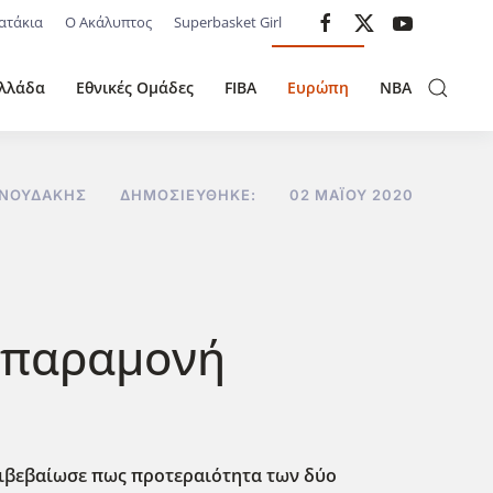
ατάκια
Ο Ακάλυπτος
Superbasket Girl
λλάδα
Εθνικές Ομάδες
FIBA
Ευρώπη
NBA
ΝΝΟΥΔΆΚΗΣ
ΔΗΜΟΣΙΕΎΘΗΚΕ:
02 ΜΑΪ́ΟΥ 2020
ν παραμονή
πιβεβαίωσε πως προτεραιότητα των δύο