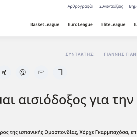
Αρθρογραφία
Συνεντεύξεις
Βημ
BasketLeague
EuroLeague
EliteLeague
Ε
ΣΥΝΤΆΚΤΗΣ:
ΓΙΆΝΝΗΣ ΓΙΑ
αι αισιόδοξος για τη
δρος της ισπανικής Ομοσπονδίας, Χόρχε Γκαρμπαχόσα, ε