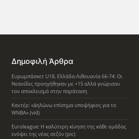
Δημοφιλή Άρθρα
Ευρωμπάσκετ U18, Ελλάδα-Λιθουανία 66-74: Οι
Νεανίδες προηγήθηκαν με +15 αλλά γνώρισαν
τον αποκλεισμό στην παράταση
Καντέρ: «Δηλώνω επίσημα υποψήφιος για το
WNBA» (vid)
Euroleague: Η καλύτερη κίνηση της κάθε ομάδας
ενόψει της νέας σεζόν (pic)