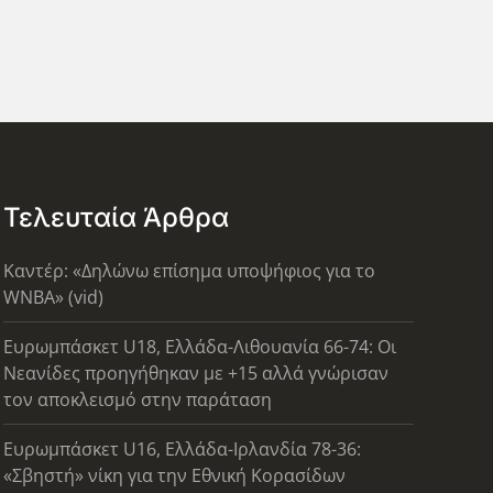
Τελευταία Άρθρα
Καντέρ: «Δηλώνω επίσημα υποψήφιος για το
WNBA» (vid)
Ευρωμπάσκετ U18, Ελλάδα-Λιθουανία 66-74: Οι
Νεανίδες προηγήθηκαν με +15 αλλά γνώρισαν
τον αποκλεισμό στην παράταση
Ευρωμπάσκετ U16, Ελλάδα-Ιρλανδία 78-36:
«Σβηστή» νίκη για την Εθνική Κορασίδων