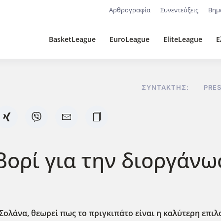
Αρθρογραφία
Συνεντεύξεις
Βημ
BasketLeague
EuroLeague
EliteLeague
Ε
ΣΥΝΤΆΚΤΗΣ:
PRE
ορί για την διοργάνω
Σολάνα, θεωρεί πως το πριγκιπάτο είναι η καλύτερη επιλο