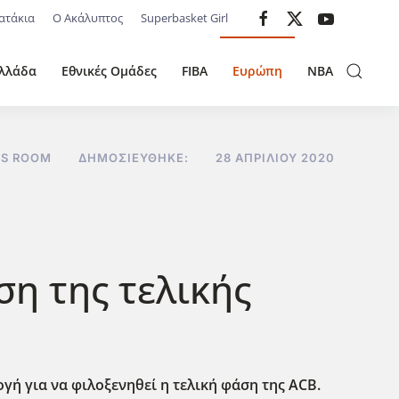
ατάκια
Ο Ακάλυπτος
Superbasket Girl
λλάδα
Εθνικές Ομάδες
FIBA
Ευρώπη
NBA
SS ROOM
ΔΗΜΟΣΙΕΎΘΗΚΕ:
28 ΑΠΡΙΛΊΟΥ 2020
ση της τελικής
γή για να φιλοξενηθεί η τελική φάση της ACB.