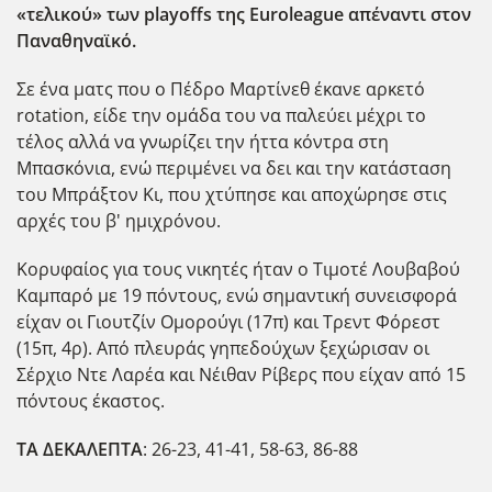
«τελικού» των playoffs της Euroleague απέναντι στον
Παναθηναϊκό.
Σε ένα ματς που ο Πέδρο Μαρτίνεθ έκανε αρκετό
rotation, είδε την ομάδα του να παλεύει μέχρι το
τέλος αλλά να γνωρίζει την ήττα κόντρα στη
Μπασκόνια, ενώ περιμένει να δει και την κατάσταση
του Μπράξτον Κι, που χτύπησε και αποχ΄ωρησε στις
αρχές του β' ημιχρόνου.
Κορυφαίος για τους νικητές ήταν ο Τιμοτέ Λουβαβού
Καμπαρό με 19 πόντους, ενώ σημαντική συνεισφορά
είχαν οι Γιουτζίν Ομορούγι (17π) και Τρεντ Φόρεστ
(15π, 4ρ). Απ΄ο πλευράς γηπεδούχων ξεχώρισαν οι
Σέρχιο Ντε Λαρέα και Νέιθαν Ρίβερς που είχαν από 15
πόντους έκαστος.
ΤΑ ΔΕΚΑΛΕΠΤΑ
: 26-23, 41-41, 58-63, 86-88