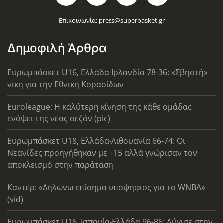
Επικοινωνία:
press@superbasket.gr
Δημοφιλή Άρθρα
Ευρωμπάσκετ U16, Ελλάδα-Ιρλανδία 78-36: «Σβηστή»
νίκη για την Εθνική Κορασίδων
Euroleague: Η καλύτερη κίνηση της κάθε ομάδας
ενόψει της νέας σεζόν (pic)
Ευρωμπάσκετ U18, Ελλάδα-Λιθουανία 66-74: Οι
Νεανίδες προηγήθηκαν με +15 αλλά γνώρισαν τον
αποκλεισμό στην παράταση
Καντέρ: «Δηλώνω επίσημα υποψήφιος για το WNBA»
(vid)
Ευρωμπάσκετ U16, Ισπανία-Ελλάδα 96-86: Λύγισε στην