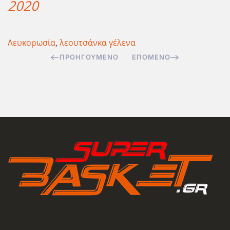
2020
Λευκορωσία
,
λεουτσάνκα γέλενα
ΠΡΟΗΓΟΎΜΕΝΟ
ΕΠΌΜΕΝΟ