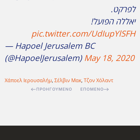
לפרקט.
יאללה הפועל!
pic.twitter.com/UdIupYlSFH
— Hapoel Jerusalem BC
(@HapoelJerusalem)
May 18, 2020
Χάποελ Ιερουσαλήμ
,
Σέλβιν Μακ
,
Τζον Χόλαντ
ΠΡΟΗΓΟΎΜΕΝΟ
ΕΠΌΜΕΝΟ