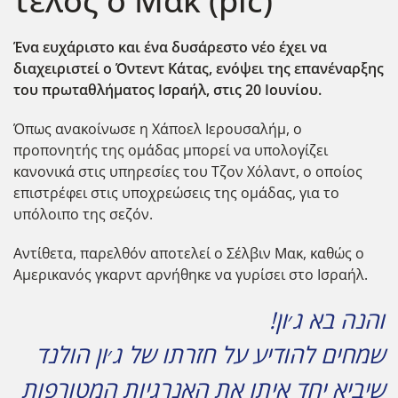
τέλος ο Μακ (pic)
Ένα ευχάριστο και ένα δυσάρεστο νέο έχει να
διαχειριστεί ο Όντεντ Κάτας, ενόψει της επανέναρξης
του πρωταθλήματος Ισραήλ, στις 20 Ιουνίου.
Όπως ανακοίνωσε η Χάποελ Ιερουσαλήμ, ο
προπονητής της ομάδας μπορεί να υπολογίζει
κανονικά στις υπηρεσίες του Τζον Χόλαντ, ο οποίος
επιστρέφει στις υποχρεώσεις της ομάδας, για το
υπόλοιπο της σεζόν.
Αντίθετα, παρελθόν αποτελεί ο Σέλβιν Μακ, καθώς ο
Αμερικανός γκαρντ αρνήθηκε να γυρίσει στο Ισραήλ.
והנה בא ג׳ון!
שמחים להודיע על חזרתו של ג׳ון הולנד
שיביא יחד איתו את האנרגיות המטורפות