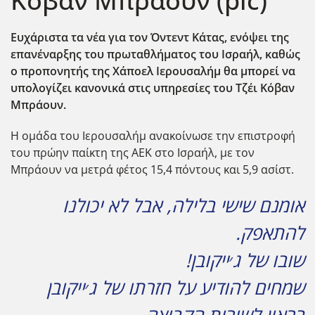
Κόβαν Μπράουν (pic)
Ευχάριστα τα νέα για τον Όντεντ Κάτας, ενόψει της
επανέναρξης του πρωταθλήματος του Ισραήλ, καθώς
ο προπονητής της Χάποελ Ιερουσαλήμ θα μπορεί να
υπολογίζει κανονικά στις υπηρεσίες του Τζέι Κόβαν
Μπράουν.
Η ομάδα του Ιερουσαλήμ ανακοίνωσε την επιστροφή
του πρώην παίκτη της ΑΕΚ στο Ισραήλ, με τον
Μπράουν να μετρά φέτος 15,4 πόντους και 5,9 ασίστ.
אומנם שישי בלילה, אבל לא יכולנו
להתאפק.
שובו של ג׳ייקובן!
שמחים להודיע על חזרתו של ג׳ייקובן