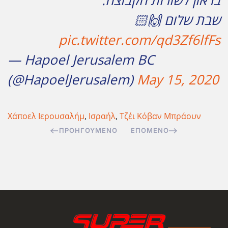
בראון לשורות הקבוצה.
שבת שלום 🙌🏻
pic.twitter.com/qd3Zf6lfFs
— Hapoel Jerusalem BC
(@HapoelJerusalem)
May 15, 2020
Χάποελ Ιερουσαλήμ
,
Ισραήλ
,
Τζέι Κόβαν Μπράουν
ΠΡΟΗΓΟΎΜΕΝΟ
ΕΠΌΜΕΝΟ