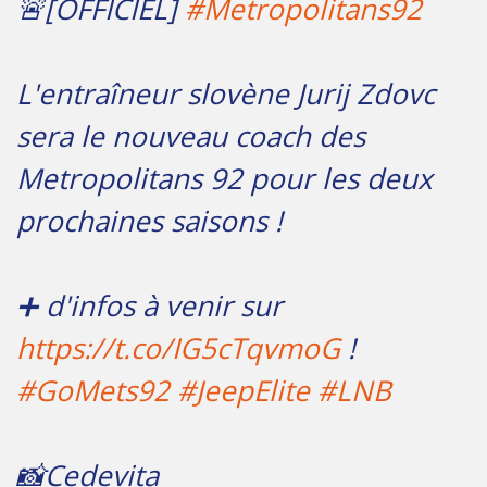
🚨[OFFICIEL]
#Metropolitans92
L'entraîneur slovène Jurij Zdovc
sera le nouveau coach des
Metropolitans 92 pour les deux
prochaines saisons !
➕ d'infos à venir sur
https://t.co/IG5cTqvmoG
!
#GoMets92
#JeepElite
#LNB
📸Cedevita