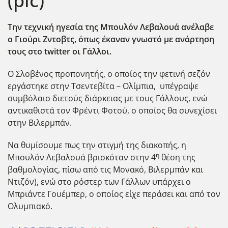
(pic)
Την τεχνική ηγεσία της Μπουλόν Λεβαλουά ανέλαβε
ο Γιούρι Ζντοβτς, όπως έκαναν γνωστό με ανάρτηση
τους στο twitter
οι Γάλλοι.
Ο Σλοβένος προπονητής, ο οποίος την φετινή σεζόν
εργάστηκε στην Τσεντεβίτα – Ολίμπια, υπέγραψε
συμβόλαιο διετούς διάρκειας με τους Γάλλους, ενώ
αντικαθιστά τον Φρέντι Φοτού, ο οποίος θα συνεχίσει
στην Βιλερμπάν.
Να θυμίσουμε πως την στιγμή της διακοπής, η
η
Μπουλόν Λεβαλουά βρισκόταν στην 4
θέση της
βαθμολογίας, πίσω από τις Μονακό, Βιλερμπάν και
Ντιζόν), ενώ στο ρόστερ των Γάλλων υπάρχει ο
Μπριάντε Γουέμπερ, ο οποίος είχε περάσει και από τον
Ολυμπιακό.