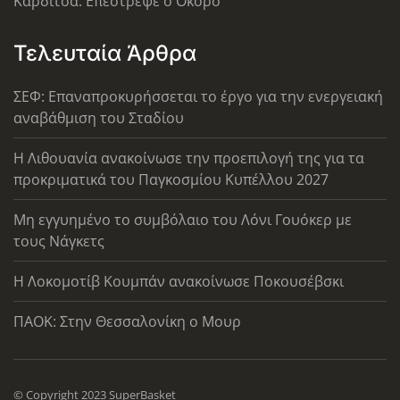
Καρδίτσα: Επέστρεψε ο Οκόρο
Τελευταία Άρθρα
ΣΕΦ: Επαναπροκυρήσσεται το έργο για την ενεργειακή
αναβάθμιση του Σταδίου
Η Λιθουανία ανακοίνωσε την προεπιλογή της για τα
προκριματικά του Παγκοσμίου Κυπέλλου 2027
Μη εγγυημένο το συμβόλαιο του Λόνι Γουόκερ με
τους Νάγκετς
Η Λοκομοτίβ Κουμπάν ανακοίνωσε Ποκουσέβσκι
ΠΑΟΚ: Στην Θεσσαλονίκη ο Μουρ
© Copyright 2023 SuperBasket