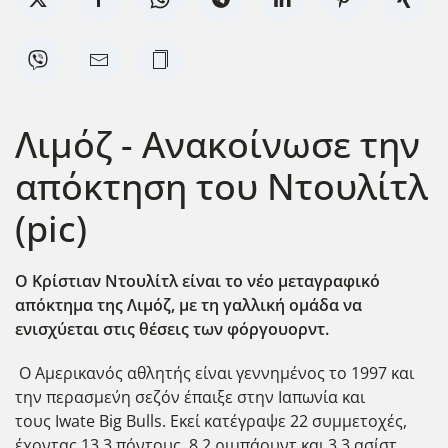
Λιμόζ - Ανακοίνωσε την
απόκτηση του Ντουλίτλ
(pic)
Ο Κρίστιαν Ντουλίτλ είναι το νέο μεταγραφικό
απόκτημα της Λιμόζ, με τη γαλλική ομάδα να
ενισχύεται στις θέσεις των φόργουορντ.
Ο Αμερικανός αθλητής είναι γεννημένος το 1997 και
την περασμε΄νη σεζόν έπαιξε στην Ιαπωνία και
τους Iwate Big Bulls. Εκεί κατέγραψε 22 συμμετοχές,
έχοντας 13,3 πόντους, 8,2 ριμπάουντ και 3,3 ασίστ