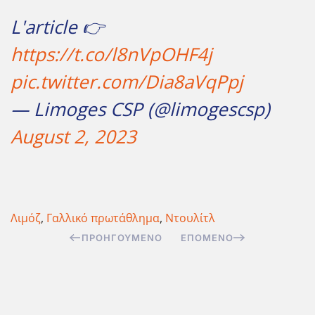
L'article 👉
https://t.co/l8nVpOHF4j
pic.twitter.com/Dia8aVqPpj
— Limoges CSP (@limogescsp)
August 2, 2023
Λιμόζ
,
Γαλλικό πρωτάθλημα
,
Ντουλίτλ
ΠΡΟΗΓΟΎΜΕΝΟ
ΕΠΌΜΕΝΟ