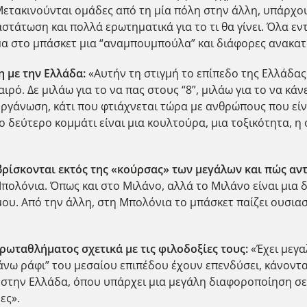
Μετακινούνται ομάδες από τη μία πόλη στην άλλη, υπάρχο
στάτωση και πολλά ερωτηματικά για το τι θα γίνει. Όλα εν
μα στο μπάσκετ μια “αναμπουμπούλα” και διάφορες ανακατ
η με την Ελλάδα:
«Αυτήν τη στιγμή το επίπεδο της Ελλάδας 
ιρό. Δε μιλάω για το να πας στους “8”, μιλάω για το να κάν
οργάνωση, κάτι που φτιάχνεται τώρα με ανθρώπους που εί
ο δεύτερο κομμάτι είναι μια κουλτούρα, μια τοξικότητα, η 
α βρίσκονται εκτός της «κούρσας» των μεγάλων και πώς αν
Μπολόνια. Όπως και στο Μιλάνο, αλλά το Μιλάνο είναι μια
ου. Από την άλλη, στη Μπολόνια το μπάσκετ παίζει ουσιασ
ωταθλήματος σχετικά με τις φιλοδοξίες τους:
«Έχει μεγα
νω ράφι” του μεσαίου επιπέδου έχουν επενδύσει, κάνοντα
ι στην Ελλάδα, όπου υπάρχει μια μεγάλη διαφοροποίηση σε
ες».