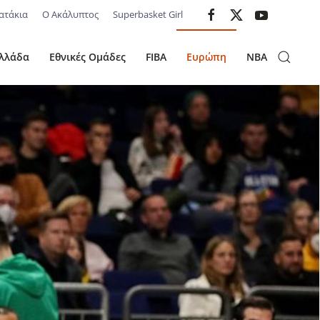
ατάκια
Ο Ακάλυπτος
Superbasket Girl
λλάδα
Εθνικές Ομάδες
FIBA
Ευρώπη
NBA