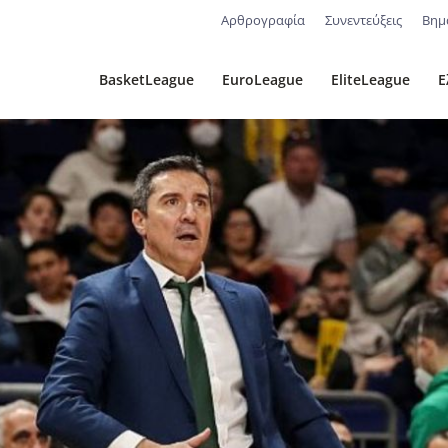
Αρθρογραφία
Συνεντεύξεις
Βημ
BasketLeague
EuroLeague
EliteLeague
Ε