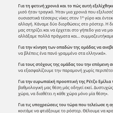
Για τη φετινή χρονιά και το πώς αυτή εξελίχθηκ
μισό ήταν τραγικό. Ήταν μια χρονιά που εξελισ
ο
ουσιαστικά τέσσερις νίκες στον 1
γύρο και έντεκ
αλλαγή. Κάναμε δύο διορθώσεις στο ρόστερ. Η δι
μας στηρίζει και να έρχεται στο γήπεδο για να μ
αλλάξαμε πολλά πράγματα και… συμμαζευτήκαμε
Για την κίνηση των οπαδών της ομάδας να ανεβά
να βλέπεις ένα πανό γραμμένο στα ελληνικά».
Για τους στόχους της ομάδας του την επόμενη σ
να εξασφαλίζουμε την παραμονή χωρίς περιπέτει
Για την ευρωπαϊκή προοπτική της Ρέτζο Εμίλια τ
βαθμολογική μας θέση μάς οδηγεί εκεί. Δυστυχώς 
χώρα, να διαθέτει η κάθε χώρα μόνο μία θέση».
Για τις υποχρεώσεις του τώρα που τελείωσε η 
κοιτάμε να φτιάξουμε το ρόστερ. Θέλουμε να κρα