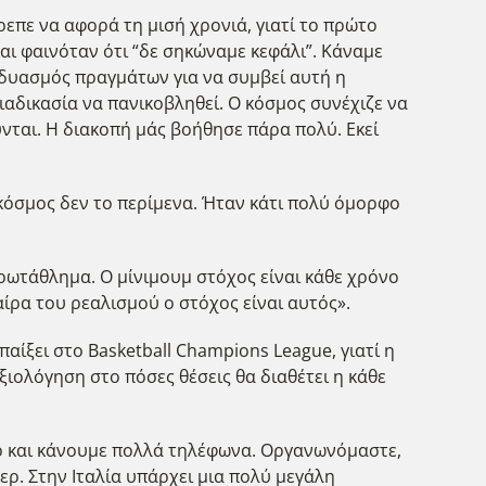
ρεπε να αφορά τη μισή χρονιά, γιατί το πρώτο
ι φαινόταν ότι “δε σηκώναμε κεφάλι”. Κάναμε
νδυασμός πραγμάτων για να συμβεί αυτή η
ιαδικασία να πανικοβληθεί. Ο κόσμος συνέχιζε να
ούνται. Η διακοπή μάς βοήθησε πάρα πολύ. Εκεί
κόσμος δεν το περίμενα. Ήταν κάτι πολύ όμορφο
ωτάθλημα. Ο μίνιμουμ στόχος είναι κάθε χρόνο
ίρα του ρεαλισμού ο στόχος είναι αυτός».
παίξει στο Basketball Champions League, γιατί η
ξιολόγηση στο πόσες θέσεις θα διαθέτει η κάθε
εο και κάνουμε πολλά τηλέφωνα. Οργανωνόμαστε,
ερ. Στην Ιταλία υπάρχει μια πολύ μεγάλη