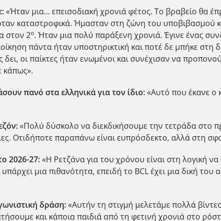
ε:
«Ήταν μια… επεισοδιακή χρονιά φέτος. Το βραβείο θα έπ
σόταν καταστροφικά. Ήμασταν στη ζώνη του υποβιβασμού κα
ο
α στον 2
. Ήταν μια πολύ παράξενη χρονιά. Έγινε ένας συ
οίκηση πάντα ήταν υποστηρικτική και ποτέ δε μπήκε στη δ
ας δει, οι παίκτες ήταν ενωμένοι και συνέχισαν να προπον
 κάπως».
σουν πανό στα ελληνικά για τον ίδιο:
«Αυτό που έκανε ο 
εζόν:
«Πολύ δύσκολο να διεκδικήσουμε την τετράδα στο πρ
ες. Οτιδήποτε παραπάνω είναι ευπρόσδεκτο, αλλά στη σφα
ο 2026-27:
«Η Ρετζάνα για του χρόνου είναι στη λογική να 
υπάρχει μια πιθανότητα, επειδή το BCL έχει μια δική του α
αγωνιστική δράση:
«Αυτήν τη στιγμή μελετάμε πολλά βίντ
τήσουμε και κάποια παιδιά από τη φετινή χρονιά στο ρόστ