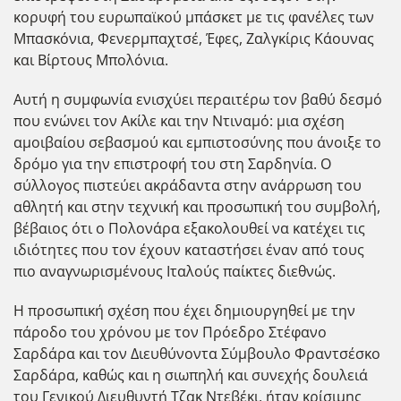
κορυφή του ευρωπαϊκού μπάσκετ με τις φανέλες των
Μπασκόνια, Φενερμπαχτσέ, Έφες, Ζαλγκίρις Κάουνας
και Βίρτους Μπολόνια.
Αυτή η συμφωνία ενισχύει περαιτέρω τον βαθύ δεσμό
που ενώνει τον Ακίλε και την Ντιναμό: μια σχέση
αμοιβαίου σεβασμού και εμπιστοσύνης που άνοιξε το
δρόμο για την επιστροφή του στη Σαρδηνία. Ο
σύλλογος πιστεύει ακράδαντα στην ανάρρωση του
αθλητή και στην τεχνική και προσωπική του συμβολή,
βέβαιος ότι ο Πολονάρα εξακολουθεί να κατέχει τις
ιδιότητες που τον έχουν καταστήσει έναν από τους
πιο αναγνωρισμένους Ιταλούς παίκτες διεθνώς.
Η προσωπική σχέση που έχει δημιουργηθεί με την
πάροδο του χρόνου με τον Πρόεδρο Στέφανο
Σαρδάρα και τον Διευθύνοντα Σύμβουλο Φραντσέσκο
Σαρδάρα, καθώς και η σιωπηλή και συνεχής δουλειά
του Γενικού Διευθυντή Τζακ Ντεβέκι, ήταν κρίσιμης