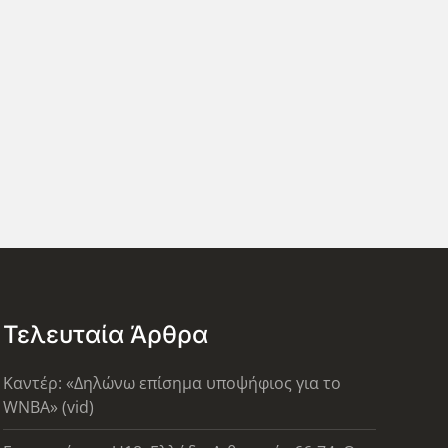
Τελευταία Άρθρα
Καντέρ: «Δηλώνω επίσημα υποψήφιος για το
WNBA» (vid)