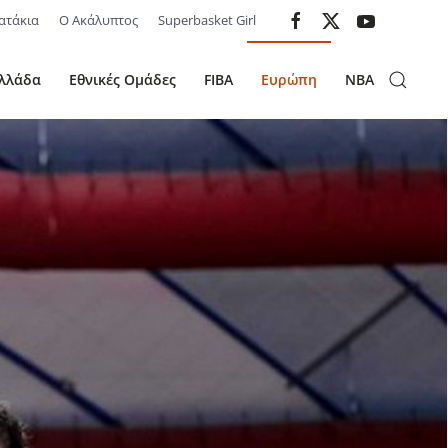
ατάκια
Ο Ακάλυπτος
Superbasket Girl
λλάδα
Εθνικές Ομάδες
FIBA
Ευρώπη
NBA