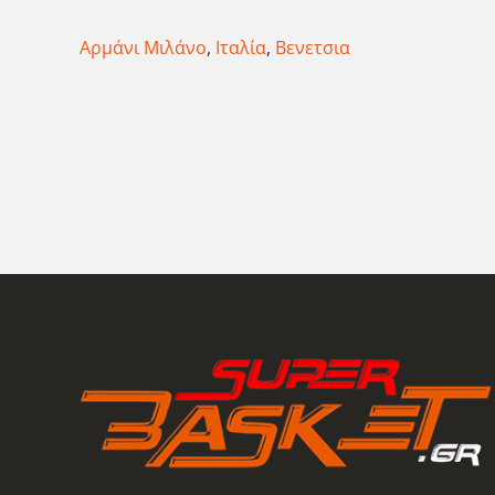
Αρμάνι Μιλάνο
,
Ιταλία
,
Βενετσια