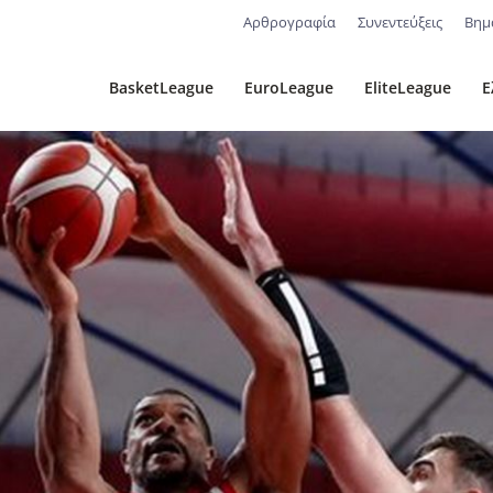
Αρθρογραφία
Συνεντεύξεις
Βημ
BasketLeague
EuroLeague
EliteLeague
Ε