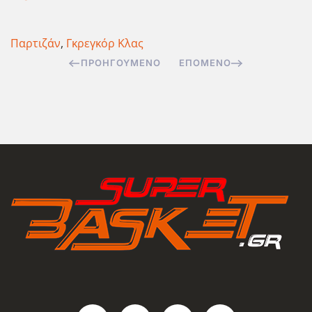
Παρτιζάν
,
Γκρεγκόρ Κλας
ΠΡΟΗΓΟΎΜΕΝΟ
ΕΠΌΜΕΝΟ