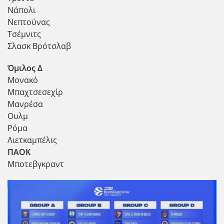
Νάπολι
Νεπτούνας
Τσέμνιτς
Σλασκ Βρότσλαβ
Όμιλος Δ
Μονακό
Μπαχτσεσεχίρ
Μανρέσα
Ουλμ
Ρόμα
Λιετκαμπέλις
ΠΑΟΚ
Μποτεβγκραντ