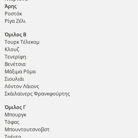
Άρης
Ροστόκ
Ρίγα Ζέλι
Όμιλος Β
Τουρκ Τέλεκομ
Κλουζ
Τενερίφη
Βενέτσια
Μάξιμα Ρόμα
Σιουλιάι
Λόντον Λάιονς
Σκάιλαϊνερς Φρανκφούρτης
Όμιλος Γ
Μπουργκ
Τόφας
Μπουντουτσνοβστ
Τρέντο