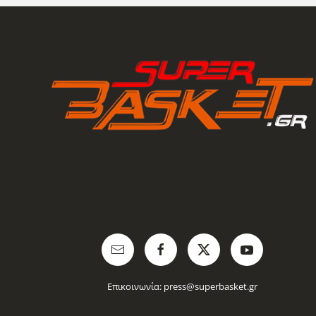
Επικοινωνία:
press@superbasket.gr