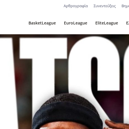
Αρθρογραφία
Συνεντεύξεις
Βημ
BasketLeague
EuroLeague
EliteLeague
Ε