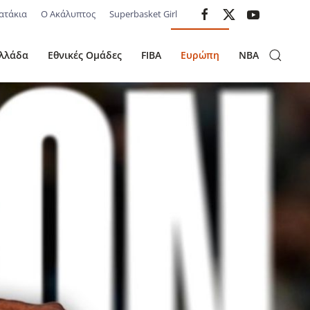
ατάκια
Ο Ακάλυπτος
Superbasket Girl
λλάδα
Εθνικές Ομάδες
FIBA
Ευρώπη
NBA