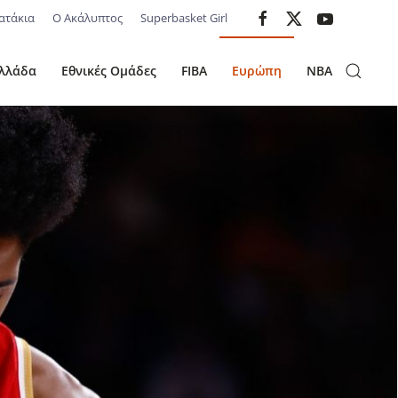
ατάκια
Ο Ακάλυπτος
Superbasket Girl
λλάδα
Εθνικές Ομάδες
FIBA
Ευρώπη
NBA