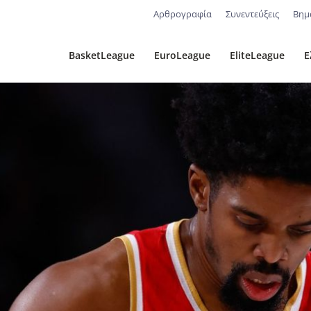
Αρθρογραφία
Συνεντεύξεις
Βημ
BasketLeague
EuroLeague
EliteLeague
Ε