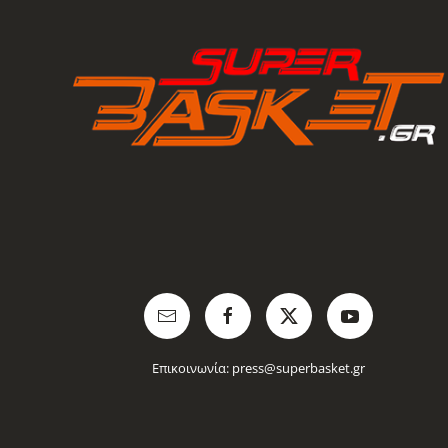
Επικοινωνία:
press@superbasket.gr