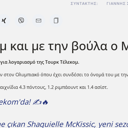
ΣΥΝΤΆΚΤΗΣ:
ΓΙΆΝΝΗΣ 
μ και με την βούλα ο 
 για λογαριασμό της Τουρκ Τέλεκομ.
ν στον Ολυμπιακό όπου έχει συνδέσει το όνομά του με την
ιχνίδια 4.3 πόντους, 1.2 ριμπάουντ και 1.4 ασίστ.
lekom'da! ✍️🔥
öne çıkan Shaquielle McKissic, yeni s