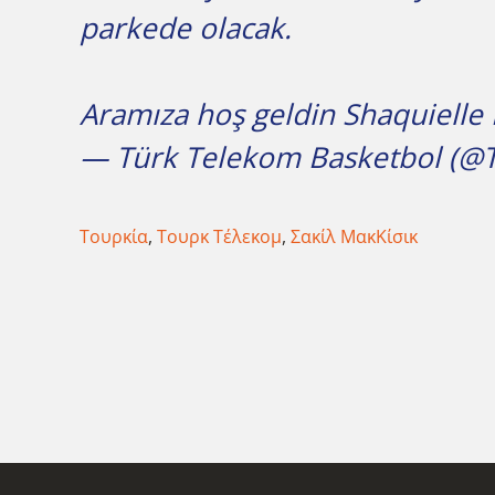
parkede olacak.
Aramıza hoş geldin Shaquielle 
— Türk Telekom Basketbol (@
Τουρκία
,
Τουρκ Τέλεκομ
,
Σακίλ ΜακΚίσικ