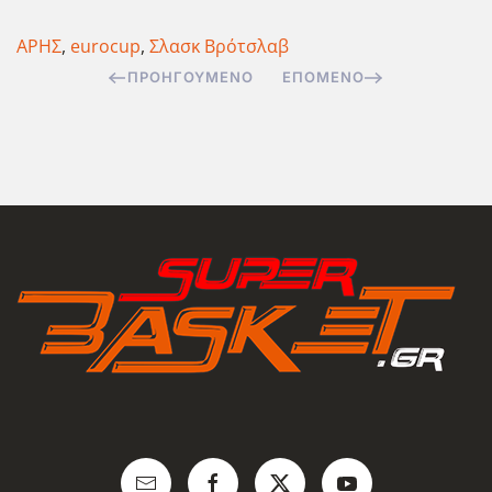
ΑΡΗΣ
,
eurocup
,
Σλασκ Βρότσλαβ
ΠΡΟΗΓΟΎΜΕΝΟ
ΕΠΌΜΕΝΟ