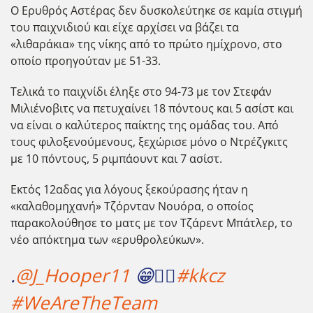
Ο Ερυθρός Αστέρας δεν δυσκολεύτηκε σε καμία στιγμή
του παιχνιδιού και είχε αρχίσει να βάζει τα
«λιθαράκια» της νίκης από το πρώτο ημίχρονο, στο
οποίο προηγούταν με 51-33.
Τελικ΄΄α το παιχνίδι έληξε στο 94-73 με τον Στεφάν
Μιλιένοβιτς να πετυχαίνει 18 πόντους και 5 ασίστ και
να είναι ο καλύτερος παίκτης της ομάδας του. Από
τους φιλοξενούμενους, ξεχώρισε μόνο ο Ντρέζγκιτς
με 10 πόντους, 5 ριμπάουντ και 7 ασίστ.
Εκτός 12αδας για λόγους ξεκούρασης ήταν η
«καλαθομηχανή» Τζόρνταν Νουόρα, ο οποίος
παρακολούθησε το ματς με τον Τζάρεντ Μπάτλερ, το
νέο απόκτημα των «ερυθρολεύκων».
.
@J_Hooper11
😁👍🏻
#kkcz
#WeAreTheTeam