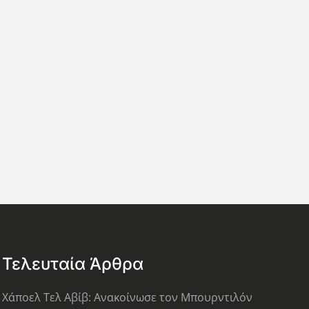
Τελευταία Άρθρα
Χάποελ Τελ Αβίβ: Ανακοίνωσε τον Μπουρντιλόν