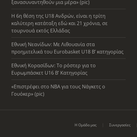
ξανασυναντηθούν μια μέρα» (pic)
Η 6η θέση της U18 Ανδρών, είναι η τρίτη
καλύτερη κατάταξη εδώ και 21 χρόνια, σε
τουρνουά εκτός Ελλάδας
Εθνική Νεανίδων: Με Λιθουανία στα
προημιτελικά του Eurobasket U18 Β’ κατηγορίας
Εθνική Κορασίδων: Το ρόστερ για το
Ευρωμπάσκετ U16 B’ Κατηγορίας
«Επιστρέφει στο ΝΒΑ για τους Νάγκετς ο
Γουόκερ» (pic)
Η Ομάδα μας
Συνεργασίες