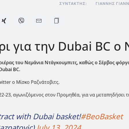
ΣΥΝΤΆΚΤΗΣ:
ΓΙΆΝΝΗΣ ΓΙΑΝ
ρι για την Dubai BC ο
αριέρας του Νεμάνια Ντάγκουμπιτς, καθώς ο Σέρβος φόργ
Dubai
BC
.
itter ο Μίσκο Ραζνάτοβιτς.
2-23, αγωνιζόμενος στον Προμηθέα, για να μεταπηδήσει τη
act with Dubai basket!
#BeoBasket
aznatovic)
July 13, 2024