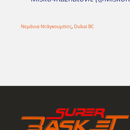
Νεμάνια Ντάγκουμπιτς
,
Dubai BC