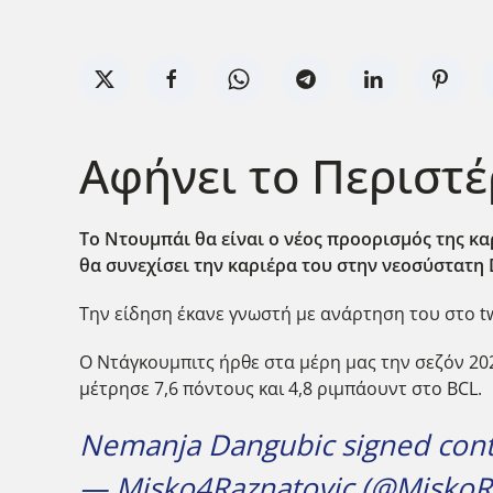
Αφήνει το Περιστέ
Το Ντουμπάι θα είναι ο νέος προορισμός της κ
θα συνεχίσει την καριέρα του στην νεοσύστατη 
Την είδηση έκανε γνωστή με ανάρτηση του στο tw
Ο Ντάγκουμπιτς ήρθε στα μέρη μας την σεζόν 202
μέτρησε 7,6 πόντους και 4,8 ριμπάουντ στο BCL.
Nemanja Dangubic signed contr
— Misko4Raznatovic (@MiskoR