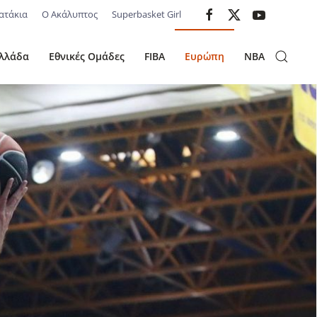
ατάκια
Ο Ακάλυπτος
Superbasket Girl
λλάδα
Εθνικές Ομάδες
FIBA
Ευρώπη
NBA