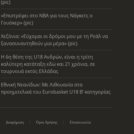
(pic)
«Επιστρέφει στο ΝΒΑ για τους Νάγκετς ο
Γουόκερ» (pic)
Χεζόνια: «Εύχομαι οι δρόμοι μου με τη Ρεάλ να
ξανασυναντηθούν μια μέρα» (pic)
Η 6η θέση της U18 Ανδρών, είναι η τρίτη
καλύτερη κατάταξη εδώ και 21 χρόνια, σε
τουρνουά εκτός Ελλάδας
Εθνική Νεανίδων: Με Λιθουανία στα
προημιτελικά του Eurobasket U18 Β’ κατηγορίας
Διαφήμιση
Όροι Χρήσης
Επικοινωνία