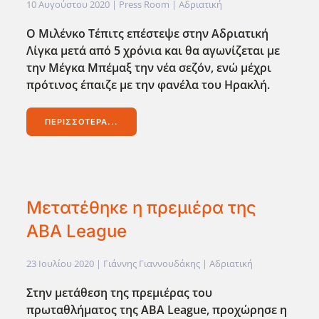
10 Αυγούστου 2020
| Press Room |
Αδριατική
Ο Μιλένκο Τέπιτς επέστεψε στην Αδριατική
Λίγκα μετά από 5 χρόνια και θα αγωνίζεται με
την Μέγκα Μπέμαξ την νέα σεζόν, ενώ μέχρι
πρότινος έπαιζε με την φανέλα του Ηρακλή.
ΠΕΡΙΣΣΌΤΕΡΑ...
Μετατέθηκε η πρεμιέρα της
ABA League
23 Ιουλίου 2020
| Γιάννης Γιαννουδάκης |
Αδριατική
Στην μετάθεση της πρεμιέρας του
πρωταθλήματος της ABA League,
προχώρησε η