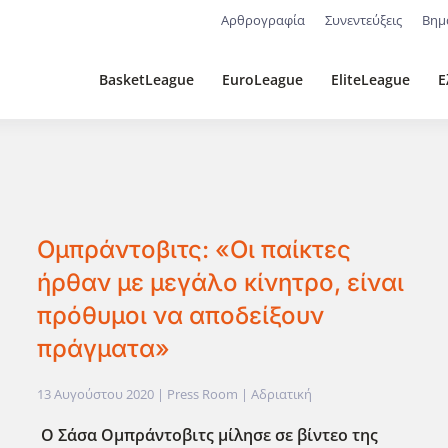
Αρθρογραφία
Συνεντεύξεις
Βημ
BasketLeague
EuroLeague
EliteLeague
Ε
Ομπράντοβιτς: «Οι παίκτες
ήρθαν με μεγάλο κίνητρο, είναι
πρόθυμοι να αποδείξουν
πράγματα»
13 Αυγούστου 2020
| Press Room |
Αδριατική
Ο Σάσα Ομπράντοβιτς μίλησε σε βίντεο της