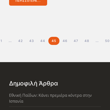
ΠΕΡΙΣΣΌΤΕΡΑ...
1
…
42
43
44
45
46
47
48
…
50
Δημοφιλή Άρθρα
Εθνική Παίδων: Κάνει πρεμιέρα κόντρα στην
Ισπανία