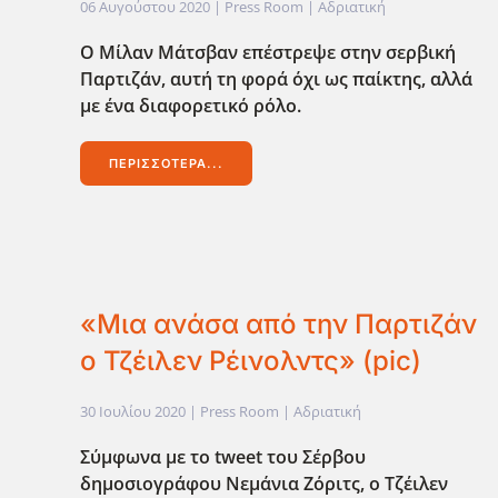
06 Αυγούστου 2020
| Press Room |
Αδριατική
Ο Μίλαν Μάτσβαν επέστρεψε στην σερβική
Παρτιζάν, αυτή τη φορά όχι ως παίκτης, αλλά
με ένα διαφορετικό ρόλο.
ΠΕΡΙΣΣΌΤΕΡΑ...
«Μια ανάσα από την Παρτιζάν
ο Τζέιλεν Ρέινολντς» (pic)
30 Ιουλίου 2020
| Press Room |
Αδριατική
Σύμφωνα με το tweet του Σέρβου
δημοσιογράφου Νεμάνια Ζόριτς, ο Τζέιλεν