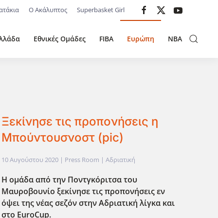
ατάκια
Ο Ακάλυπτος
Superbasket Girl
λλάδα
Εθνικές Ομάδες
FIBA
Ευρώπη
NBA
Ξεκίνησε τις προπονήσεις η
Μπούντουσνοστ (pic)
10 Αυγούστου 2020
| Press Room |
Αδριατική
Η ομάδα από την Ποντγκόριτσα του
Μαυροβουνίο ξεκίνησε τις προπονήσεις εν
όψει της νέας σεζόν στην Αδριατική λίγκα και
στο EuroCup.