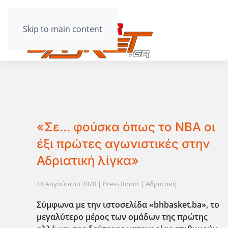
Skip to main content
«Σε... φούσκα όπως το NBA οι
έξι πρώτες αγωνιστικές στην
Αδριατική λίγκα»
18 Αυγούστου 2020
| Press Room |
Αδριατική
Σύμφωνα με την ιστοσελίδα «bhbasket.ba», το
μεγαλύτερο μέρος των ομάδων της πρώτης