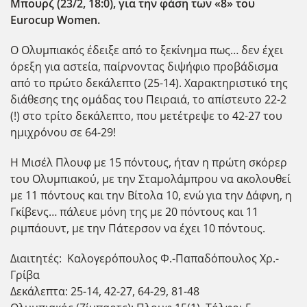
Μπουρζ (23/2, 18:0), για την φάση των «8» του
Eurocup
Women
.
Ο Ολυμπιακός έδειξε από το ξεκίνημα πως… δεν έχει
όρεξη για αστεία, παίρνοντας διψήφιο προβάδισμα
από το πρώτο δεκάλεπτο (25-14). Χαρακτηριστικό της
διάθεσης της ομάδας του Πειραιά, το απίστευτο 22-2
(!) στο τρίτο δεκάλεπτο, που μετέτρεψε το 42-27 του
ημιχρόνου σε 64-29!
Η Μισέλ Πλουφ με 15 πόντους, ήταν η πρώτη σκόρερ
του Ολυμπιακού, με την Σταμολάμπρου να ακολουθεί
με 11 πόντους και την Βίτολα 10, ενώ για την Δάφνη, η
Γκίβενς… πάλευε μόνη της με 20 πόντους και 11
ριμπάουντ, με την Πάτερσον να έχει 10 πόντους.
Διαιτητές: Καλογερόπουλος Φ.-Παπαδόπουλος Χρ.-
Γρίβα
Δεκάλεπτα: 25-14, 42-27, 64-29, 81-48