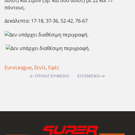
ασίστ) και Σιμόν (3ρ. και δύο ασίστ) με 22 και 17
πόντους.
Δεκάλεπτα: 17-18, 37-36, 52-42, 76-67
EuroLeague
,
Ζενίτ
,
Εφές
ΠΡΟΗΓΟΎΜΕΝΟ
ΕΠΌΜΕΝΟ