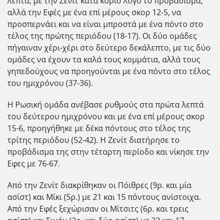
λεπτά, με την Ζενίτ κατά κύριο λόγο το προβάδισμα,
αλλά την Εφές με ένα επί μέρους σκορ 12-5, να
προσπερνάει και να είναι μπροστά με ένα πόντο στο
τέλος της πρώτης περιόδου (18-17). Οι δύο ομάδες
πήγαιναν χέρι-χέρι στο δεύτερο δεκάλεπτο, με τις δύο
ομάδες να έχουν τα καλά τους κομμάτια, αλλά τους
γηπεδούχους να προηγούνται με ένα πόντο στο τέλος
του ημιχρόνου (37-36).
H Ρωσική ομάδα ανέβασε ρυθμούς στα πρώτα λεπτά
του δεύτερου ημιχρόνου και με ένα επί μέρους σκορ
15-6, προηγήθηκε με δέκα πόντους στο τέλος της
τρίτης περιόδου (52-42). Η Ζενίτ διατήρησε το
προβάδισμα της στην τέταρτη περίοδο και νίκησε την
Εφες με 76-67.
Από την Ζενίτ διακρίθηκαν οι Πόιθρες (9ρ. και μία
ασίστ) και Μίκι (5ρ.) με 21 και 15 πόντους ανίστοιχα.
Από την Εφές ξεχώρισαν οι Μίτσιτς (6ρ. και τρεις