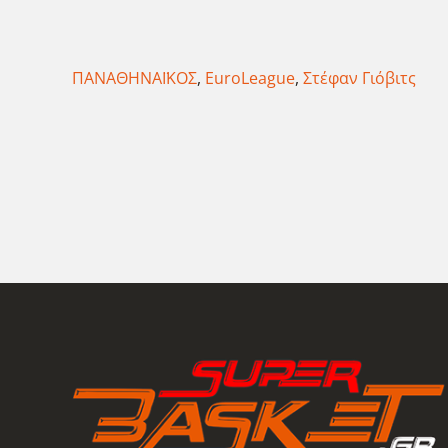
ΠΑΝΑΘΗΝΑΪΚΟΣ
,
EuroLeague
,
Στέφαν Γιόβιτς