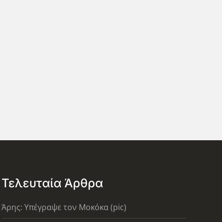
Τελευταία Άρθρα
Άρης: Υπέγραψε τον Μοκόκα (pic)