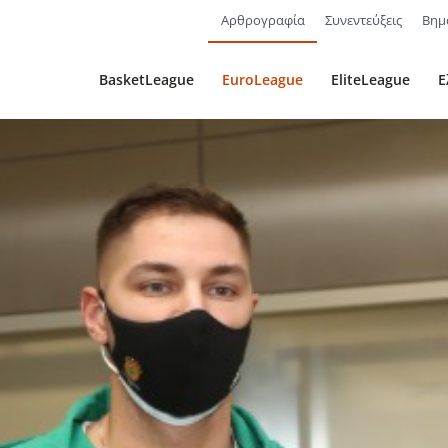
Αρθρογραφία
Συνεντεύξεις
Βημ
BasketLeague
EuroLeague
EliteLeague
Ε