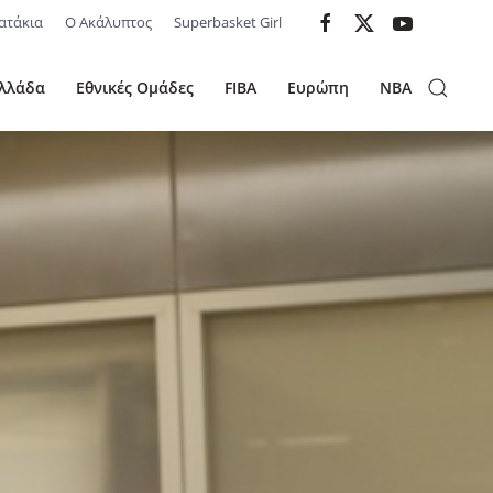
ατάκια
Ο Ακάλυπτος
Superbasket Girl
λλάδα
Εθνικές Ομάδες
FIBA
Ευρώπη
NBA