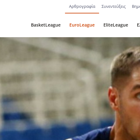
Αρθρογραφία
Συνεντεύξεις
Βημ
BasketLeague
EuroLeague
EliteLeague
Ε