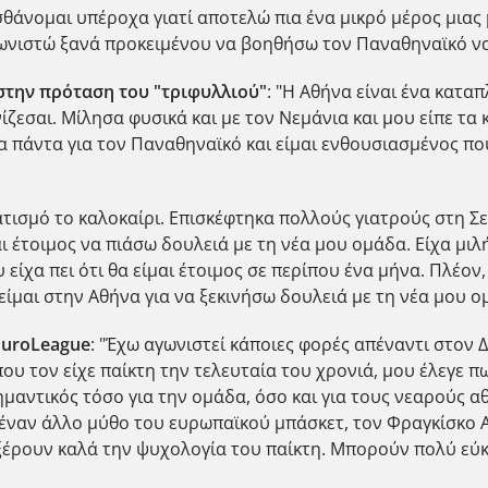
ισθάνομαι υπέροχα γιατί αποτελώ πια ένα μικρό μέρος μια
ωνιστώ ξανά προκειμένου να βοηθήσω τον Παναθηναϊκό να 
 στην πρόταση του "τριφυλλιού"
: "Η Αθήνα είναι ένα καταπ
ίζεσαι. Μίλησα φυσικά και με τον Νεμάνια και μου είπε τα
α πάντα για τον Παναθηναϊκό και είμαι ενθουσιασμένος που
ατισμό το καλοκαίρι. Επισκέφτηκα πολλούς γιατρούς στη Σ
ι έτοιμος να πιάσω δουλειά με τη νέα μου ομάδα. Είχα μιλ
 είχα πει ότι θα είμαι έτοιμος σε περίπου ένα μήνα. Πλέο
είμαι στην Αθήνα για να ξεκινήσω δουλειά με τη νέα μου ο
EuroLeague
: "Έχω αγωνιστεί κάποιες φορές απέναντι στον
ου τον είχε παίκτη την τελευταία του χρονιά, μου έλεγε π
μαντικός τόσο για την ομάδα, όσο και για τους νεαρούς αθ
ε έναν άλλο μύθο του ευρωπαϊκού μπάσκετ, τον Φραγκίσκο Α
έρουν καλά την ψυχολογία του παίκτη. Μπορούν πολύ εύ