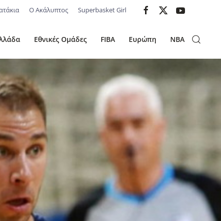
ατάκια
Ο Ακάλυπτος
Superbasket Girl
λλάδα
Εθνικές Ομάδες
FIBA
Ευρώπη
NBA