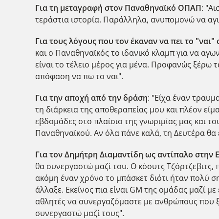
Για τη μεταγραφή στον Παναθηναϊκό ΟΠΑΠ
: "Α
τεράστια ιστορία. Παράλληλα, ανυπομονώ να αγ
Για τους λόγους που τον έκαναν να πει το "ναι"
και ο Παναθηναϊκός το ιδανικό κλαμπ για να αγων
είναι το τέλειο μέρος για μένα. Προφανώς ξέρω τ
απόφαση να πω το ναι".
Για την αποχή από την δράση
: "Είχα έναν τραυμ
τη διάρκεια της αποθεραπείας μου και πλέον είμα
εβδομάδες στο πλαίσιο της γνωριμίας μας και του
Παναθηναϊκού. Αν όλα πάνε καλά, τη Δευτέρα θα 
Για τον Δημήτρη Διαμαντίδη ως αντίπαλο στην 
θα συνεργαστώ μαζί του. Ο κόουτς Τζόρτζεβιτς, π
ακόμη έναν χρόνο το μπάσκετ διότι ήταν πολύ ση
άλλαξε. Εκείνος πια είναι GM της ομάδας μαζί μ
αθλητές να συνεργαζόμαστε με ανθρώπους που ξ
συνεργαστώ μαζί τους".