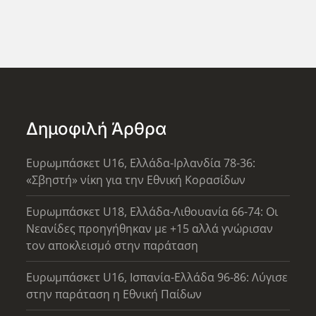
Δημοφιλή Άρθρα
Ευρωμπάσκετ U16, Ελλάδα-Ιρλανδία 78-36:
«Σβηστή» νίκη για την Εθνική Κορασίδων
Ευρωμπάσκετ U18, Ελλάδα-Λιθουανία 66-74: Οι
Νεανίδες προηγήθηκαν με +15 αλλά γνώρισαν
τον αποκλεισμό στην παράταση
Ευρωμπάσκετ U16, Ισπανία-Ελλάδα 96-86: Λύγισε
στην παράταση η Εθνική Παίδων