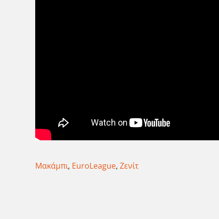
Μακάμπι
,
EuroLeague
,
Ζενίτ