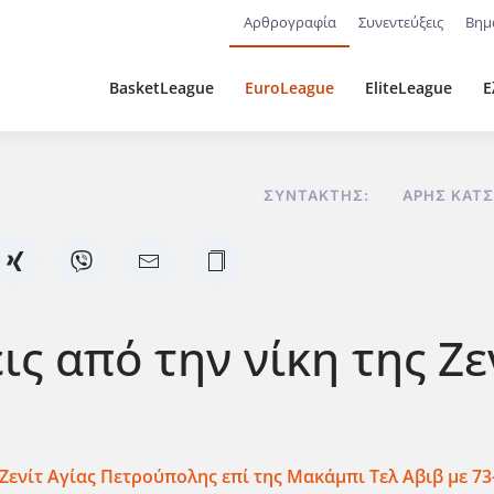
Αρθρογραφία
Συνεντεύξεις
Βημ
BasketLeague
EuroLeague
EliteLeague
Ε
ΣΥΝΤΆΚΤΗΣ:
ΆΡΗΣ ΚΑΤΣ
ς από την νίκη της Ζεν
 Ζενίτ Αγίας Πετρούπολης επί της Μακάμπι Τελ Αβιβ με 73