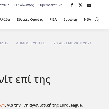
ατάκια
Ο Ακάλυπτος
Superbasket Girl
λλάδα
Εθνικές Ομάδες
FIBA
Ευρώπη
NBA
ΊΔΗΣ
ΔΗΜΟΣΙΕΎΘΗΚΕ:
23 ΔΕΚΕΜΒΡΊΟΥ 2021
ίτ επί της
-71
, για την 17η αγωνιστική της EuroLeague.