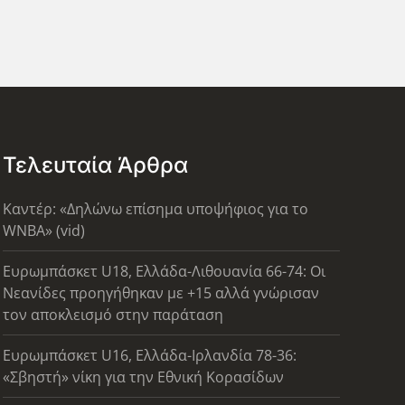
Τελευταία Άρθρα
Καντέρ: «Δηλώνω επίσημα υποψήφιος για το
WNBA» (vid)
Ευρωμπάσκετ U18, Ελλάδα-Λιθουανία 66-74: Οι
Νεανίδες προηγήθηκαν με +15 αλλά γνώρισαν
τον αποκλεισμό στην παράταση
Ευρωμπάσκετ U16, Ελλάδα-Ιρλανδία 78-36:
«Σβηστή» νίκη για την Εθνική Κορασίδων