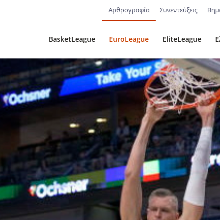
Αρθρογραφία
Συνεντεύξεις
Βημ
BasketLeague
EuroLeague
EliteLeague
Ε