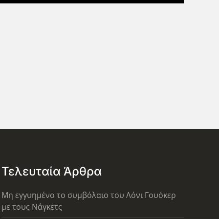
Τελευταία Άρθρα
Μη εγγυημένο το συμβόλαιο του Λόνι Γουόκερ
με τους Νάγκετς