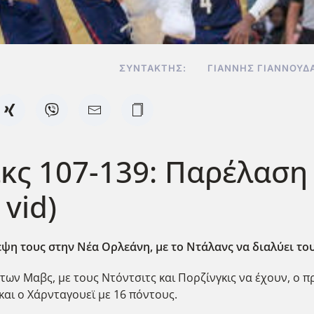
ΣΥΝΤΆΚΤΗΣ:
ΓΙΆΝΝΗΣ ΓΙΑΝΝΟΥΔ
κς 107-139: Παρέλαση
vid)
ψη τους στην Νέα Ορλεάνη, με το Ντάλανς να διαλύει του
ων Μαβς, με τους Ντόντσιτς και Πορζίνγκις να έχουν, ο πρ
και ο Χάρνταγουεϊ με 16 πόντους.