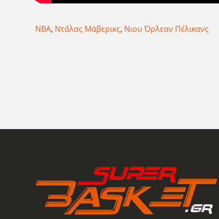
ΝΒΑ
,
Ντάλας Μάβερικς
,
Νιου Όρλεαν Πέλικανς