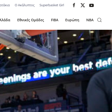
ατάκια
Ο Ακάλυπτος
Superbasket Girl
λλάδα
Εθνικές Ομάδες
FIBA
Ευρώπη
NBA