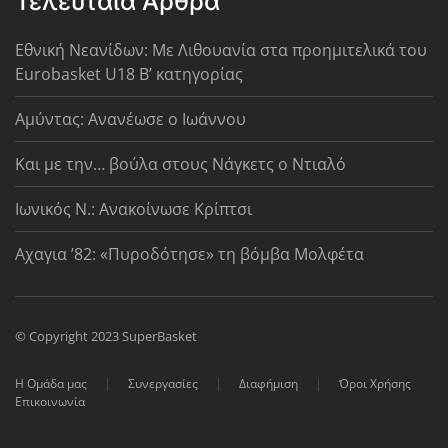
Τελευταία Άρθρα
Εθνική Νεανίδων: Με Λιθουανία στα προημιτελικά του
Eurobasket U18 Β’ κατηγορίας
Αμύντας: Ανανέωσε ο Ιωάννου
Και με την… βούλα στους Νάγκετς ο Ντιαλό
Ιωνικός Ν.: Ανακοίνωσε Κρίπτσι
Αχαγια ’82: «Πυροδότησε» τη βόμβα Μολφέτα
© Copyright 2023 SuperBasket
Η Ομάδα μας
Συνεργασίες
Διαφήμιση
Όροι Χρήσης
Επικοινωνία