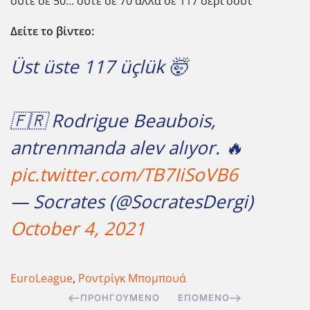
ούτε σε 50... ούτε σε 70 αλλά σε 117 σερί σουτ
Δείτε το βίντεο:
Üst üste 117 üçlük 🤯
🇫🇷 Rodrigue Beaubois,
antrenmanda alev alıyor. 🔥
pic.twitter.com/TB7IiSoVB6
— Socrates (@SocratesDergi)
October 4, 2021
EuroLeague
,
Ροντρίγκ Μπομπουά
ΠΡΟΗΓΟΎΜΕΝΟ
ΕΠΌΜΕΝΟ