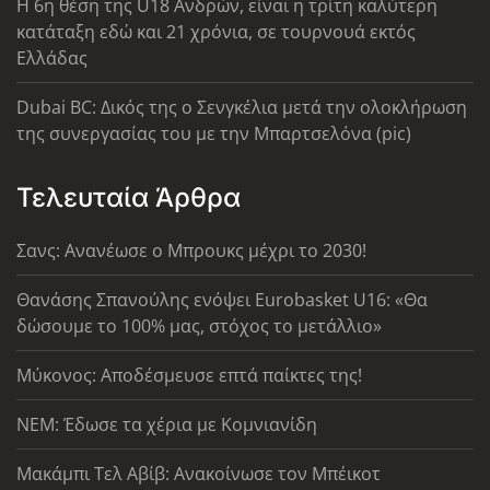
Η 6η θέση της U18 Ανδρών, είναι η τρίτη καλύτερη
κατάταξη εδώ και 21 χρόνια, σε τουρνουά εκτός
Ελλάδας
Dubai BC: Δικός της ο Σενγκέλια μετά την ολοκλήρωση
της συνεργασίας του με την Μπαρτσελόνα (pic)
Τελευταία Άρθρα
Σανς: Ανανέωσε ο Μπρουκς μέχρι το 2030!
Θανάσης Σπανούλης ενόψει Eurobasket U16: «Θα
δώσουμε το 100% μας, στόχος το μετάλλιο»
Μύκονος: Αποδέσμευσε επτά παίκτες της!
ΝΕΜ: Έδωσε τα χέρια με Κομνιανίδη
Μακάμπι Τελ Αβίβ: Ανακοίνωσε τον Μπέικοτ