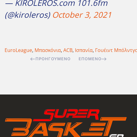
— KIROLEROS.com 101.6fm
(@kiroleros)
October 3, 2021
EuroLeague
,
Μπασκόνια
,
ACB
,
Ισπανία
,
Γουέιντ Μπόλντγ
ΠΡΟΗΓΟΎΜΕΝΟ
ΕΠΌΜΕΝΟ