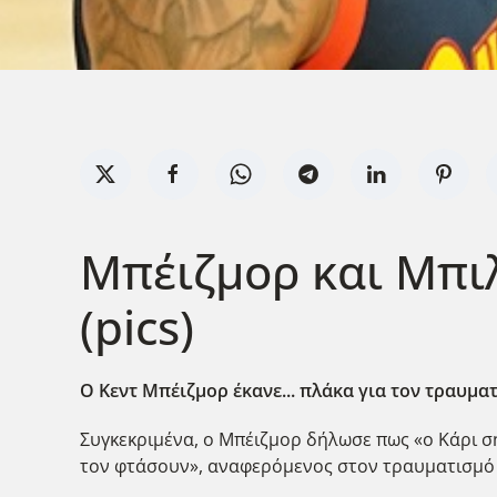
Μπέιζμορ και Μπιλ.
(pics)
O Kεντ Μπέιζμορ έκανε... πλάκα για τον τραυμα
Συγκεκριμένα, ο Μπέιζμορ δήλωσε πως «ο Κάρι σ
τον φτάσουν», αναφερόμενος στον τραυματισμό 