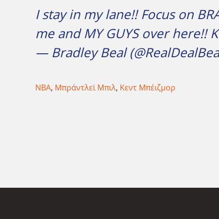
I stay in my lane!! Focus on B
me and MY GUYS over here!! Ke
— Bradley Beal (@RealDealBea
NBA
,
Μπράντλεϊ Μπιλ
,
Κεντ Μπέιζμορ