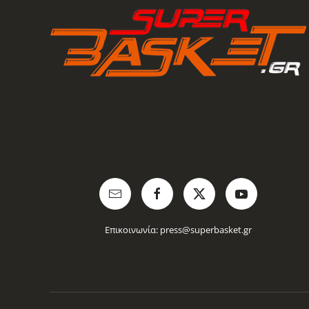
Επικοινωνία:
press@superbasket.gr