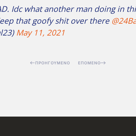
RAD. Idc what another man doing in th
ep that goofy shit over there
@24Ba
l23)
May 11, 2021
ΠΡΟΗΓΟΎΜΕΝΟ
ΕΠΌΜΕΝΟ