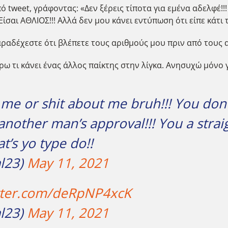
tweet, γράφοντας: «Δεν ξέρεις τίποτα για εμένα αδελφέ!!! 
ίσαι ΑΘΛΙΟΣ!!! Αλλά δεν μου κάνει εντύπωση ότι είπε κάτι 
παραδέχεστε ότι βλέπετε τους αριθμούς μου πριν από τους 
έρω τι κάνει ένας άλλος παίκτης στην λίγκα. Ανησυχώ μόνο
me or shit about me bruh!!! You don’
another man’s approval!!! You a straig
’s yo type do!!
l23)
May 11, 2021
itter.com/deRpNP4xcK
l23)
May 11, 2021