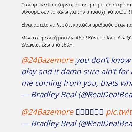
Ο σταρ των Γουίζαρντς απάντησε με μια σειρά από 
σίγουρα δεν το κάνω για την αποδοχή κάποιου!!! Ε
Είναι αστείο να λες ότι κοιτάζω αριθμούς όταν 
Μένω στην δική μου λωρίδα!! Κάνε το ίδιο. Δεν ξ
βλακείες έξω από εδώ».
@24Bazemore
you don’t know 
play and it damn sure ain’t for 
me coming from you, thats what
— Bradley Beal (@RealDealBea
@24Bazemore
👇🏾👇🏾👇🏾
pic.tw
— Bradley Beal (@RealDealBea