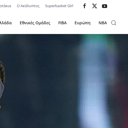
ατάκια
Ο Ακάλυπτος
Superbasket Girl
λλάδα
Εθνικές Ομάδες
FIBA
Ευρώπη
NBA