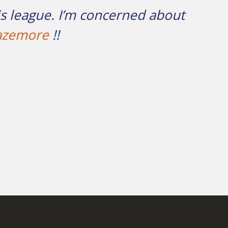
is league. I’m concerned about
zemore
!!