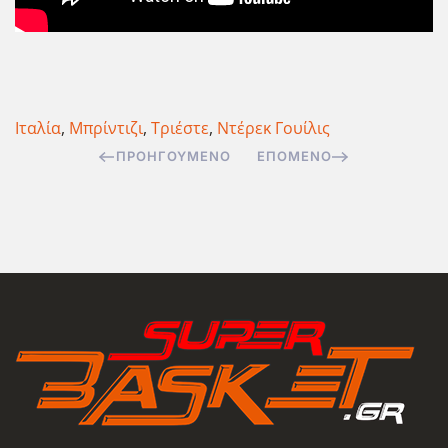
Ιταλία
,
Μπρίντιζι
,
Τριέστε
,
Ντέρεκ Γουίλις
ΠΡΟΗΓΟΎΜΕΝΟ
ΕΠΌΜΕΝΟ