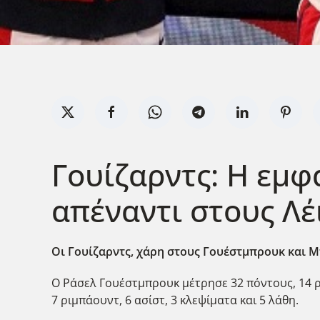
Γουίζαρντς: Η εμφ
απέναντι στους Λέι
Οι Γουίζαρντς, χάρη στους Γουέστμπρουκ και Μ
Ο Ράσελ Γουέστμπρουκ μέτρησε 32 πόντους, 14 ρι
7 ριμπάουντ, 6 ασίστ, 3 κλεψίματα και 5 λάθη.