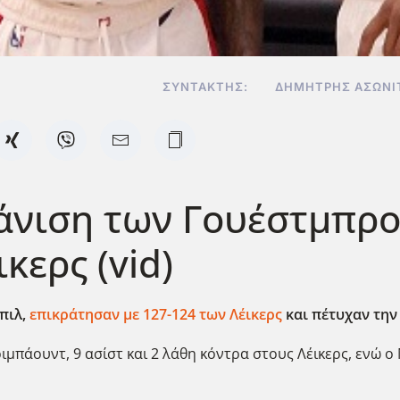
ΣΥΝΤΆΚΤΗΣ:
ΔΗΜΉΤΡΗΣ ΑΣΩΝΊ
άνιση των Γουέστμπρο
κερς (vid)
πιλ,
επικράτησαν με 127-124 των Λέικερς
και πέτυχαν την
μπάουντ, 9 ασίστ και 2 λάθη κόντρα στους Λέικερς, ενώ ο