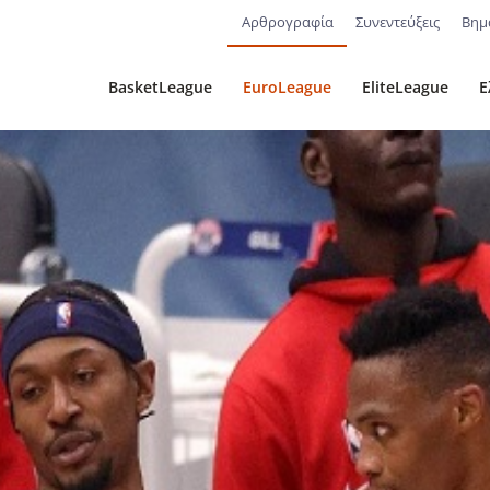
Αρθρογραφία
Συνεντεύξεις
Βημ
BasketLeague
EuroLeague
EliteLeague
Ε