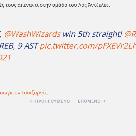
ές τους απέναντι στην ομάδα του Λος Άντζελες.
T,
@WashWizards
win 5th straight!
@R
 REB, 9 AST
pic.twitter.com/pFXEVr2Lh
021
σινγκτον Γουίζαρντς
ΠΡΟΗΓΟΎΜΕΝΟ
ΕΠΌΜΕΝΟ