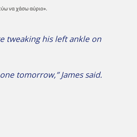
εύω να χάσω αύριο».
e tweaking his left ankle on
g one tomorrow,” James said.