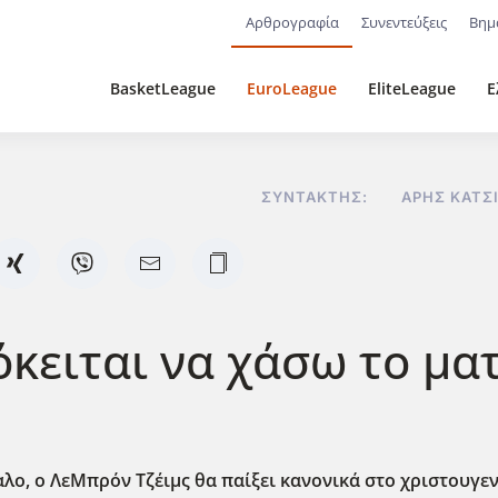
Αρθρογραφία
Συνεντεύξεις
Βημ
BasketLeague
EuroLeague
EliteLeague
Ε
ΣΥΝΤΆΚΤΗΣ:
ΆΡΗΣ ΚΑΤΣ
κειται να χάσω το μα
αλο, ο ΛεΜπρόν Τζέιμς θα παίξει κανονικά στο χριστουγεν