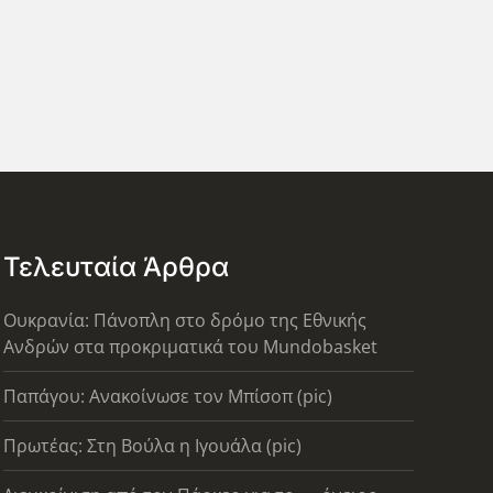
Τελευταία Άρθρα
Ουκρανία: Πάνοπλη στο δρόμο της Εθνικής
Ανδρών στα προκριματικά του Mundobasket
Παπάγου: Ανακοίνωσε τον Μπίσοπ (pic)
Πρωτέας: Στη Βούλα η Ιγουάλα (pic)