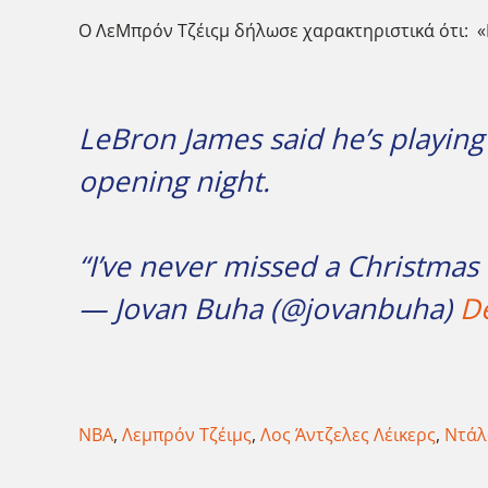
Ο ΛεΜπρόν Τζέιςμ δήλωσε χαρακτηριστικά ότι: «
LeBron James said he’s playing
opening night.
“I’ve never missed a Christmas
— Jovan Buha (@jovanbuha)
D
NBA
,
Λεμπρόν Τζέιμς
,
Λος Άντζελες Λέικερς
,
Ντάλ