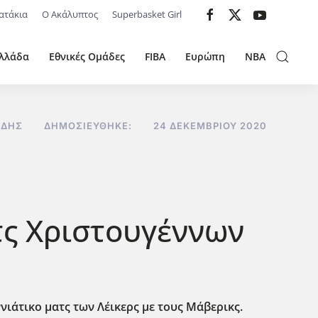
ατάκια
Ο Ακάλυπτος
Superbasket Girl
λλάδα
Εθνικές Ομάδες
FIBA
Ευρώπη
NBA
ΊΔΗΣ
ΔΗΜΟΣΙΕΎΘΗΚΕ:
24 ΔΕΚΕΜΒΡΊΟΥ 2020
τς Χριστουγέννων
νιάτικο ματς των Λέικερς με τους Μάβερικς.