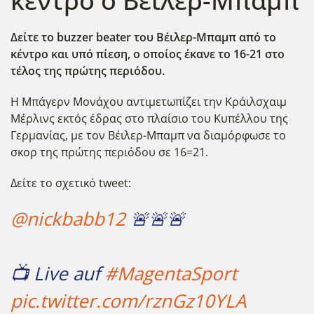
κέντρο ο Βέιλερ-Μπαμπ
Δείτε το buzzer beater του Βέιλερ-Μπαμπ από το
κέντρο και υπό πίεση, ο οποίος έκανε το 16-21 στο
τέλος της πρώτης περιόδου.
Η Μπάγερν Μονάχου αντιμετωπίζει την Κράιλσχαιμ
Μέρλινς εκτός έδρας στο πλαίσιο του Κυπέλλου της
Γερμανίας, με τον Βέιλερ-Μπαμπ να διαμόρφωσε το
σκορ της πρώτης περιόδου σε 16=21.
Δείτε το σχετικό tweet:
@nickbabb12
🚨🚨🚨
📺 Live auf
#MagentaSport
pic.twitter.com/rznGz10YLA