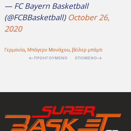
— FC Bayern Basketball
(@FCBBasketball)
October 26,
2020
Γερμανία
,
Μπάγερν Μονάχου
,
βέιλερ μπάμπ
ΠΡΟΗΓΟΎΜΕΝΟ
ΕΠΌΜΕΝΟ