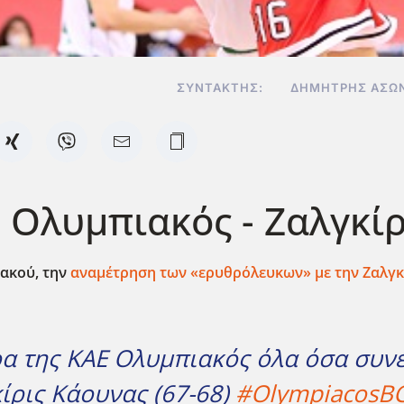
ΣΥΝΤΆΚΤΗΣ:
ΔΗΜΉΤΡΗΣ ΑΣΩ
Ολυμπιακός - Ζαλγκίρι
ακού, την
αναμέτρηση των «ερυθρόλευκων» με την Ζαλγκ
α της ΚΑΕ Ολυμπιακός όλα όσα συνέ
ίρις Κάουνας (67-68)
#OlympiacosB