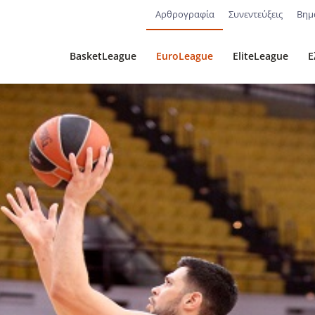
Αρθρογραφία
Συνεντεύξεις
Βημ
BasketLeague
EuroLeague
EliteLeague
Ε