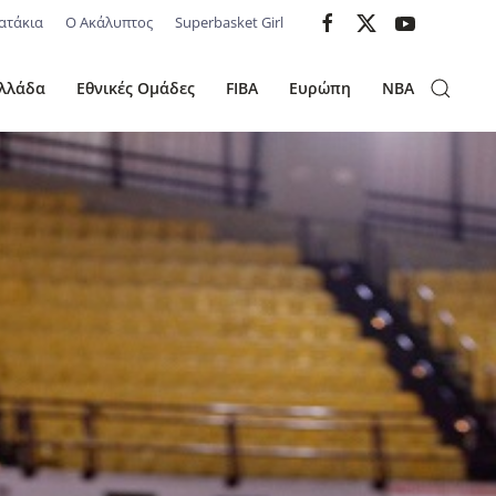
ατάκια
Ο Ακάλυπτος
Superbasket Girl
λλάδα
Εθνικές Ομάδες
FIBA
Ευρώπη
NBA