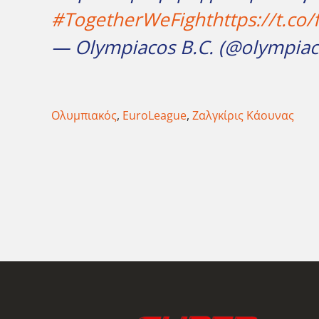
#TogetherWeFight
https://t.co
— Olympiacos B.C. (@olympia
Ολυμπιακός
,
EuroLeague
,
Ζαλγκίρις Κάουνας