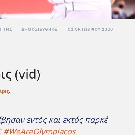
ΝΊΤΗΣ
ΔΗΜΟΣΙΕΎΘΗΚΕ:
02 ΟΚΤΩΒΡΊΟΥ 2020
ς (vid)
ίρις
.
βησαν εντός και εκτός παρκέ
C
#WeAreOlympiacos