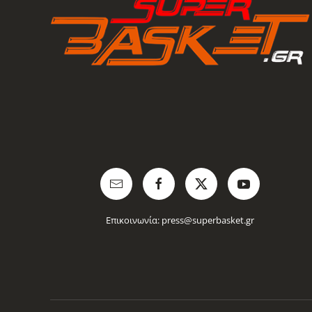
Επικοινωνία:
press@superbasket.gr