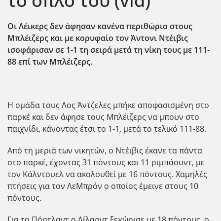
το όπλο του (vid)
Οι Λέικερς δεν άφησαν κανένα περιθώριο στους
Μπλέιζερς και με κορυφαίο τον Άντονι Ντέιβις
ισοφάρισαν σε 1-1 τη σειρά μετά τη νίκη τους με 111-
88 επί των Μπλέιζερς.
Η ομάδα τους Λος Άντζελες μπήκε αποφασισμένη στο
παρκέ και δεν άφησε τους Μπλέιζερς να μπουν στο
παιχνίδι, κάνοντας έτσι το 1-1, μετά το τελικό 111-88.
Από τη μεριά των νικητών, ο Ντέιβις έκανε τα πάντα
στο παρκέ, έχοντας 31 πόντους και 11 ριμπάουντ, με
τον Κάλντουελ να ακολουθεί με 16 πόντους. Χαμηλές
πτήσεις για τον ΛεΜπρόν ο οποίος έμεινε στους 10
πόντους.
Για το Πόρτλαντ ο Λίλαρντ ξεχώρισε με 18 πόντους, ο