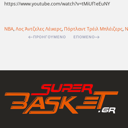
https://www.youtube.com/watch?v=tMiUf1eEuNY
NBA
,
Λος Άντζελες Λέικερς
,
Πόρτλαντ Τρέιλ Μπλέιζερς
,
N
ΠΡΟΗΓΟΎΜΕΝΟ
ΕΠΌΜΕΝΟ