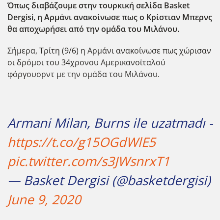
Όπως διαβάζουμε στην τουρκική σελίδα Basket
Dergisi, η Αρμάνι ανακοίνωσε πως ο Κρίστιαν Μπερνς
θα αποχωρήσει από την ομάδα του Μιλάνου.
Σήμερα, Τρίτη (9/6) η Αρμάνι ανακοίνωσε πως χώρισαν
οι δρόμοι του 34χρονου Αμερικανοϊταλού
φόργουορντ με την ομάδα του Μιλάνου.
Armani Milan, Burns ile uzatmadı -
https://t.co/g15OGdWlE5
pic.twitter.com/s3JWsnrxT1
— Basket Dergisi (@basketdergisi)
June 9, 2020