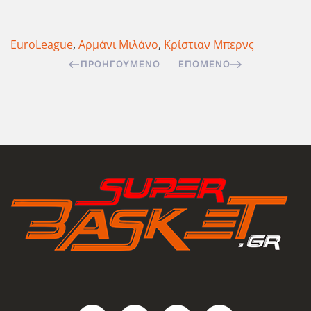
EuroLeague
,
Αρμάνι Μιλάνο
,
Κρίστιαν Μπερνς
ΠΡΟΗΓΟΎΜΕΝΟ
ΕΠΌΜΕΝΟ