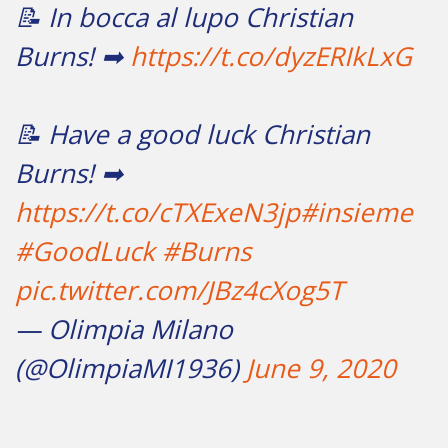
📝 In bocca al lupo Christian
Burns! ➡
https://t.co/dyzERIkLxG
📝 Have a good luck Christian
Burns! ➡
https://t.co/cTXExeN3jp
#insieme
#GoodLuck
#Burns
pic.twitter.com/JBz4cXog5T
— Olimpia Milano
(@OlimpiaMI1936)
June 9, 2020