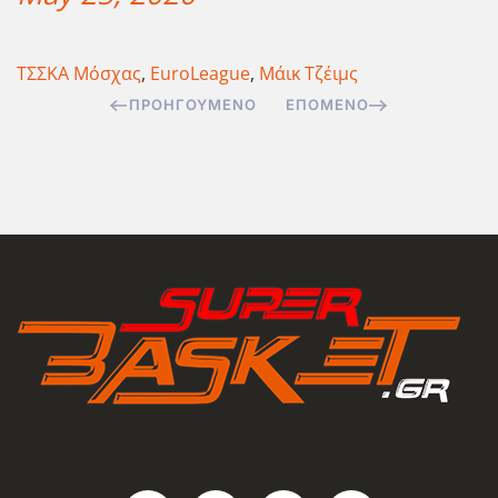
ΤΣΣΚΑ Μόσχας
,
EuroLeague
,
Μάικ Τζέιμς
ΠΡΟΗΓΟΎΜΕΝΟ
ΕΠΌΜΕΝΟ