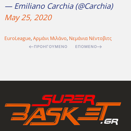
— Emiliano Carchia (@Carchia)
May 25, 2020
EuroLeague
,
Αρμάνι Μιλάνο
,
Νεμάνια Νέντοβιτς
ΠΡΟΗΓΟΎΜΕΝΟ
ΕΠΌΜΕΝΟ