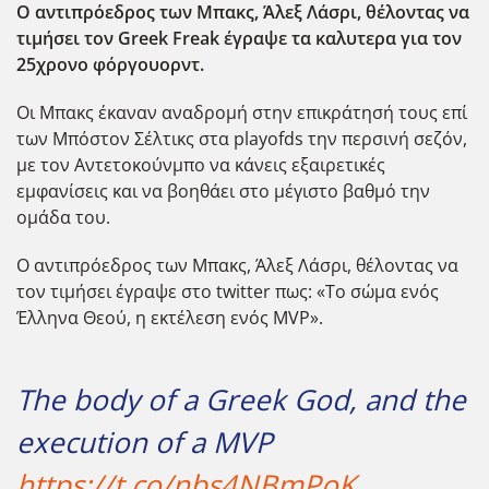
Ο αντιπρόεδρος των Μπακς, Άλεξ Λάσρι, θέλοντας να
τιμήσει τον Greek Freak έγραψε τα καλυτερα για τον
25χρονο φόργουορντ.
Οι Μπακς έκαναν αναδρομή στην επικράτησή τους επί
των Μπόστον Σέλτικς στα playofds την περσινή σεζόν,
με τον Αντετοκούνμπο να κάνεις εξαιρετικές
εμφανίσεις και να βοηθάει στο μέγιστο βαθμό την
ομάδα του.
Ο αντιπρόεδρος των Μπακς, Άλεξ Λάσρι, θέλοντας να
τον τιμήσει έγραψε στο twitter πως: «Το σώμα ενός
Έλληνα Θεού, η εκτέλεση ενός MVP».
The body of a Greek God, and the
execution of a MVP
https://t.co/nbs4NBmPoK