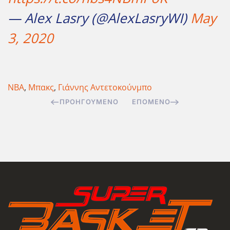
— Alex Lasry (@AlexLasryWI)
May
3, 2020
NBA
,
Μπακς
,
Γιάννης Αντετοκούνμπο
ΠΡΟΗΓΟΎΜΕΝΟ
ΕΠΌΜΕΝΟ