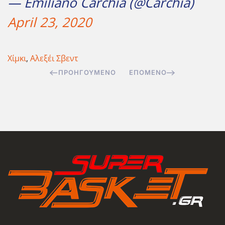
— Emiliano Carchia (@Carchia)
April 23, 2020
Χίμκι
,
Αλεξέι Σβεντ
ΠΡΟΗΓΟΎΜΕΝΟ
ΕΠΌΜΕΝΟ