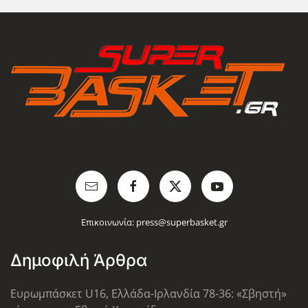
Επικοινωνία:
press@superbasket.gr
Δημοφιλή Άρθρα
Ευρωμπάσκετ U16, Ελλάδα-Ιρλανδία 78-36: «Σβηστή»