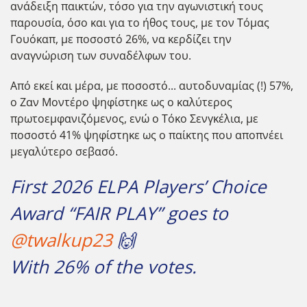
ανάδειξη παικτών, τόσο για την αγωνιστική τους
παρουσία, όσο και για το ήθος τους, με τον Τόμας
Γουόκαπ, με ποσοστό 26%, να κερδίζει την
αναγνώριση των συναδέλφων του.
Από εκεί και μέρα, με ποσοστό... αυτοδυναμίας (!) 57%,
ο Ζαν Μοντέρο ψηφίστηκε ως ο καλύτερος
πρωτοεμφανιζόμενος, ενώ ο Τόκο Σενγκέλια, με
ποσοστό 41% ψηφίστηκε ως ο παίκτης που αποπνέει
μεγαλύτερο σεβασό.
First 2026 ELPA Players’ Choice
Award “FAIR PLAY” goes to
@twalkup23
🙌
With 26% of the votes.