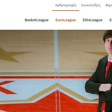
Αρθρογραφία
Συνεντεύξεις
Βημ
BasketLeague
EuroLeague
EliteLeague
Ε