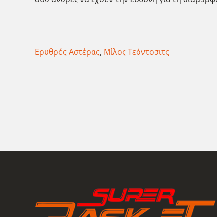
Ερυθρός Αστέρας
,
Μίλος Τεόντοσιτς