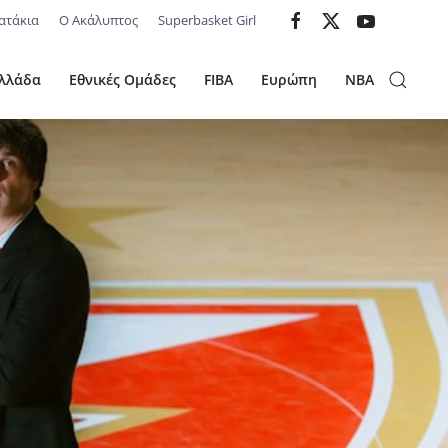
ατάκια
Ο Ακάλυπτος
Superbasket Girl
λλάδα
Εθνικές Ομάδες
FIBA
Ευρώπη
NBA