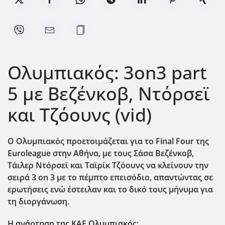
Ολυμπιακός: 3on3 part
5 με Βεζένκοβ, Ντόρσεϊ
και Τζόουνς (vid)
Ο Ολυμπιακός προετοιμάζεται για το Final Four της
Euroleague στην Αθήνα, με τους Σάσα Βεζένκοβ,
Τάιλερ Ντόρσεϊ και Ταϊρίκ Τζόουνς να κλείνουν την
σειρά 3 on 3 με το πέμπτο επεισόδιο, απαντώντας σε
ερωτήσεις ενώ έστειλαν και το δικό τους μ΄ηνυμα για
τη διοργάνωση.
Η ανάρτηση της ΚΑΕ Ολυμπιακός: