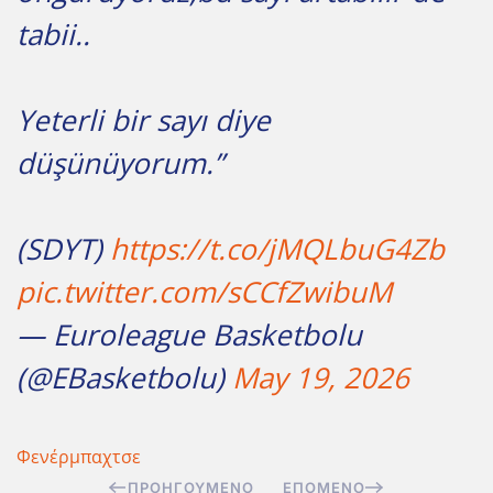
tabii..
Yeterli bir sayı diye
düşünüyorum.”
(SDYT)
https://t.co/jMQLbuG4Zb
pic.twitter.com/sCCfZwibuM
— Euroleague Basketbolu
(@EBasketbolu)
May 19, 2026
Φενέρμπαχτσε
ΠΡΟΗΓΟΎΜΕΝΟ
ΕΠΌΜΕΝΟ