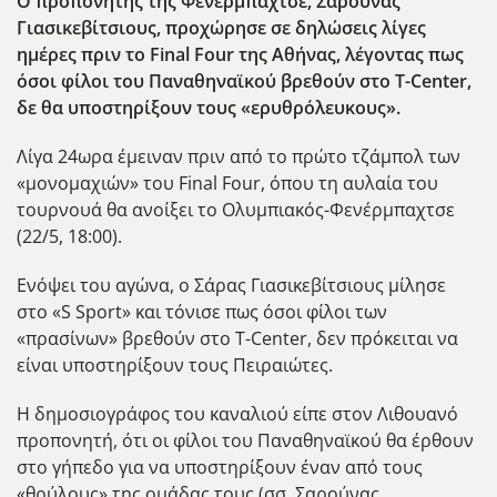
Ο προπονητής της Φενέρμπαχτσε, Σαρούνας
Γιασικεβίτσιους, προχώρησε σε δηλώσεις λίγες
ημέρες πριν το Final Four της Αθήνας, λέγοντας πως
όσοι φίλοι του Παναθηναϊκού βρεθούν στο T-Center,
δε θα υποστηρίξουν τους «ερυθρόλευκους».
Λίγα 24ωρα έμειναν πριν από το πρώτο τζάμπολ των
«μονομαχιών» του Final Four, όπου τη αυλαία του
τουρνουά θα ανοίξει το Ολυμπιακός-Φενέρμπαχτσε
(22/5, 18:00).
Ενόψει του αγώνα, ο Σάρας Γιασικεβίτσιους μίλησε
στο «S Sport» και τόνισε πως όσοι φίλοι των
«πρασίνων» βρεθούν στο T-Center, δεν πρόκειται να
είναι υποστηρίξουν τους Πειραιώτες.
Η δημοσιογράφος του καναλιού είπε στον Λιθουανό
προπονητή, ότι οι φίλοι του Παναθηναϊκού θα έρθουν
στο γήπεδο για να υποστηρίξουν έναν από τους
«θρύλους» της ομάδας τους (σσ. Σαρούνας