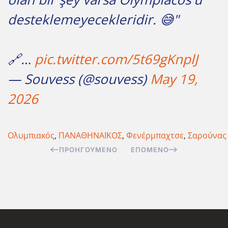
desteklemeyecekleridir. 😅"
🔗…
pic.twitter.com/5t69gKnplJ
— Souvess (@souvess)
May 19,
2026
Ολυμπιακός
,
ΠΑΝΑΘΗΝΑΪΚΟΣ
,
Φενέρμπαχτσε
,
Σαρούνας 
ΠΡΟΗΓΟΎΜΕΝΟ
ΕΠΌΜΕΝΟ